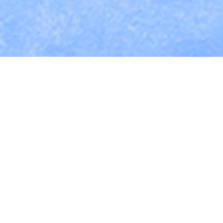
Search
for:
Iglesias Afiliadas
Argentina